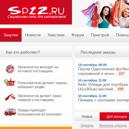
Закупки
Новости
Хвастики
Форум
Пристрой
Помо
Как это работает?
Последние заказы
19 сентября, 06:09
Организатор выходит на
Паола Однотонная футбол
оптового поставщика.
горловиной и моно...
227
10 сентября, 11:09
Пользователи делают заказы,
Кейс Vintage для ноутбука
набирают рядки.
(41х30см) жесткий...
299
Организатор делает заказ
10 сентября, 11:09
Пижама с кнопками (интерл
товаров у поставщика.
Товары приходят
пользователи их получают.
Новые
Для женщин
Одежда
Верхняя одежда