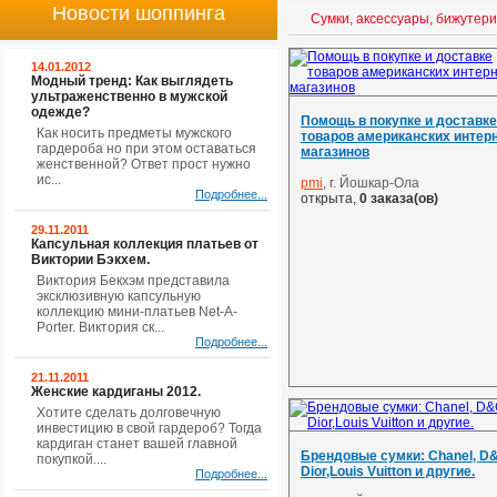
Новости шоппинга
Сумки, аксессуары, бижутер
14.01.2012
Модный тренд: Как выглядеть
ультраженственно в мужской
одежде?
Помощь в покупке и доставке
Как носить предметы мужского
товаров американских интерн
гардероба но при этом оставаться
магазинов
женственной? Ответ прост нужно
ис...
pmi
, г. Йошкар-Ола
Подробнее...
открыта,
0 заказа(ов)
29.11.2011
Капсульная коллекция платьев от
Виктории Бэкхем.
Виктория Бекхэм представила
эксклюзивную капсульную
коллекцию мини-платьев Net-A-
Porter. Виктория ск...
Подробнее...
21.11.2011
Женские кардиганы 2012.
Хотите сделать долговечную
инвестицию в свой гардероб? Тогда
кардиган станет вашей главной
Брендовые сумки: Chanel, D
покупкой....
Dior,Louis Vuitton и другие.
Подробнее...