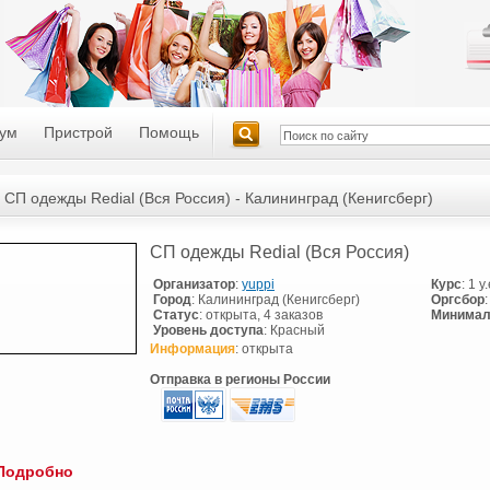
ум
Пристрой
Помощь
СП одежды Redial (Вся Россия) - Калининград (Кенигсберг)
СП одежды Redial (Вся Россия)
Организатор
:
yuppi
Курс
: 1 у
Город
: Калининград (Кенигсберг)
Оргсбор
Статус
: открыта, 4 заказов
Минимал
Уровень доступа
: Красный
Информация
: открыта
Отправка в регионы России
Подробно