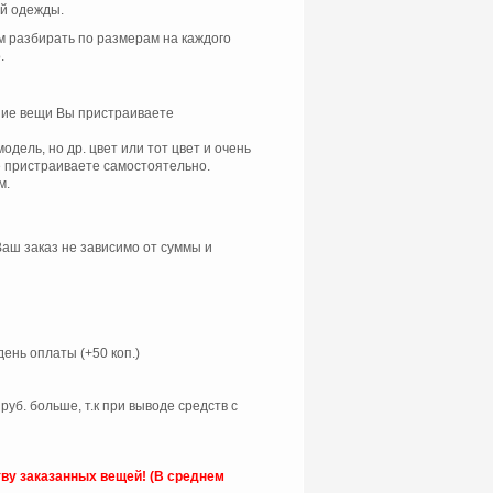
ой одежды.
м разбирать по размерам на каждого
.
шие вещи Вы пристраиваете
модель, но др. цвет или тот цвет и очень
же пристраиваете самостоятельно.
м.
Ваш заказ не зависимо от суммы и
ень оплаты (+50 коп.)
руб. больше, т.к при выводе средств с
тву заказанных вещей! (В среднем