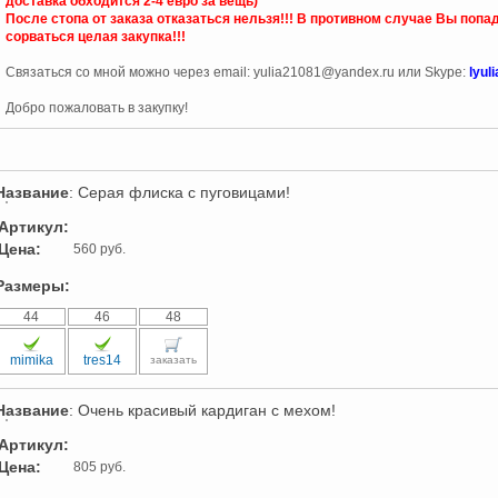
доставка обходится 2-4 евро за вещь)
После стопа от заказа отказаться нельзя!!! В противном случае Вы попад
сорваться целая закупка!!!
Связаться со мной можно через email: yulia21081@yandex.ru или Skype:
lyul
Добро пожаловать в закупку!
Название
: Серая флиска с пуговицами!
Артикул:
Цена:
560 руб.
Размеры:
44
46
48
mimika
tres14
заказать
Название
: Очень красивый кардиган с мехом!
Артикул:
Цена:
805 руб.