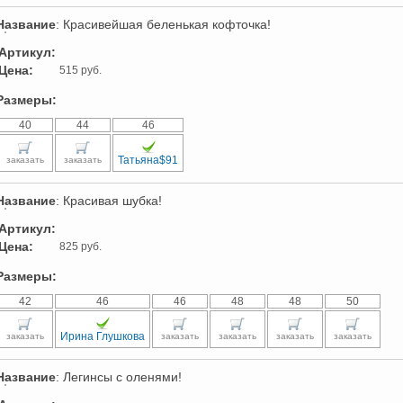
Название
: Красивейшая беленькая кофточка!
Артикул:
Цена:
515 руб.
Размеры:
40
44
46
Татьяна$91
заказать
заказать
Название
: Красивая шубка!
Артикул:
Цена:
825 руб.
Размеры:
42
46
46
48
48
50
Ирина Глушкова
заказать
заказать
заказать
заказать
заказать
Название
: Легинсы с оленями!