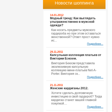
Новости шоппинга
14.01.2012
Модный тренд: Как выглядеть
ультраженственно в мужской
одежде?
Как носить предметы мужского
гардероба но при этом оставаться
женственной? Ответ прост нужно
ис...
Подробнее...
29.11.2011
Капсульная коллекция платьев от
Виктории Бэкхем.
Виктория Бекхэм представила
эксклюзивную капсульную
коллекцию мини-платьев Net-A-
Porter. Виктория ск...
Подробнее...
21.11.2011
Женские кардиганы 2012.
Хотите сделать долговечную
инвестицию в свой гардероб? Тогда
кардиган станет вашей главной
покупкой....
Подробнее...