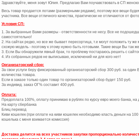
Здравствуйте, меня зовут Юлия. Предлагаю Вам поучавствовать в СП женск
Весь товар продается лотами (размерными рядами), поэтому все вещи буде
участника. Все вещи отличного качества, практически не отличаются от фото
Условия СП:
1. За выбранные Вами размеры - ответственности не несу. Все не подошед
самостоятельно!
2. На сайтах редко, но все же бывает пересортица, т.е могут положить ту же 
схожую модель - поэтому к этому нужно быть готовыми. Такие вещи Вы так 
3. Если Вы обнаружили явный брак, то проблему постараюсь решить с сайто
4. Из собранных рядов не выписываю, исключений ни для кого нет!
Организаторский сбор:
За свои услуги беру фиксированный организаторский сбор 300 руб. за один 
количества товара.
Если в заказе только один товар то организаторский сбор будет 150 руб.
За индивид. заказ ОГ% составит 400 руб.
Оплата:
Предоплата 100%, оплату принимаю в рублях по курсу евро моего банка, на д
На карту сбербанка
Блиц перевод
Киви кошелек (при оплате на киви кошелек необходимо класть деньги на 100 
кошелька с меня взимается комиссия)
Доставка делится на всех участников закупки пропорционально количес