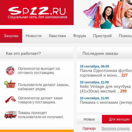
Закупки
Новости
Хвастики
Форум
Пристрой
Помо
Как это работает?
Последние заказы
19 сентября, 06:09
Организатор выходит на
Паола Однотонная футбол
оптового поставщика.
горловиной и моно...
227
10 сентября, 11:09
Пользователи делают заказы,
Кейс Vintage для ноутбука
набирают рядки.
(41х30см) жесткий...
299
Организатор делает заказ
10 сентября, 11:09
Пижама с кнопками (интерл
товаров у поставщика.
Товары приходят
пользователи их получают.
Новые
Для женщин
Одежда
Верхняя одежда