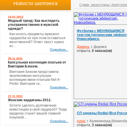
Новости шоппинга
Сумки, аксессуары, бижутер
14.01.2012
Модный тренд: Как выглядеть
ультраженственно в мужской
одежде?
Футболки с МЕНЯЮЩИМСЯ
Как носить предметы мужского
текстом (оптическим эффект
гардероба но при этом оставаться
Новосибирск.
женственной? Ответ прост нужно
ис...
Дамира
, г. Дедовск
Подробнее...
открыта,
0 заказа(ов)
29.11.2011
Капсульная коллекция платьев от
Виктории Бэкхем.
Виктория Бекхэм представила
эксклюзивную капсульную
коллекцию мини-платьев Net-A-
Porter. Виктория ск...
Подробнее...
21.11.2011
Женские кардиганы 2012.
Хотите сделать долговечную
инвестицию в свой гардероб? Тогда
СП одежды Redial (Вся Росси
кардиган станет вашей главной
покупкой....
yuppi
, г. Калининград (Кенигсбе
Подробнее...
открыта,
3 заказа(ов)