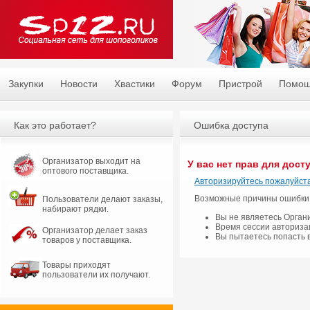
Закупки
Новости
Хвастики
Форум
Пристрой
Помо
Как это работает?
Ошибка доступа
Организатор выходит на
У вас нет прав для дост
оптового поставщика.
Авторизируйтесь пожалуйста
Возможные причины ошибки
Пользователи делают заказы,
набирают рядки.
Вы не являетесь Орган
Время сессии авториза
Организатор делает заказ
Вы пытаетесь попасть 
товаров у поставщика.
Товары приходят
пользователи их получают.