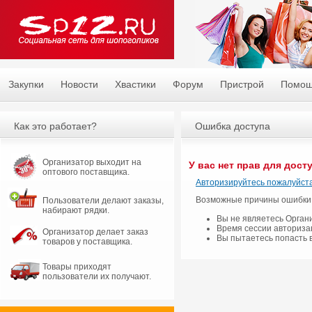
Закупки
Новости
Хвастики
Форум
Пристрой
Помо
Как это работает?
Ошибка доступа
Организатор выходит на
У вас нет прав для дост
оптового поставщика.
Авторизируйтесь пожалуйста
Возможные причины ошибки
Пользователи делают заказы,
набирают рядки.
Вы не являетесь Орган
Время сессии авториза
Организатор делает заказ
Вы пытаетесь попасть 
товаров у поставщика.
Товары приходят
пользователи их получают.