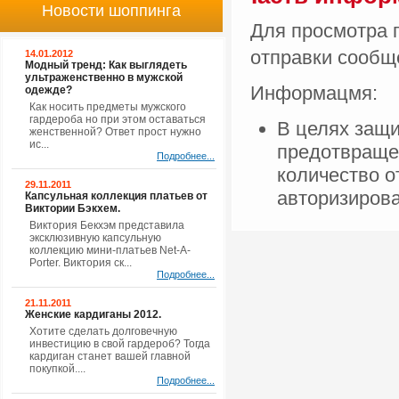
Новости шоппинга
Для просмотра 
отправки сооб
14.01.2012
Модный тренд: Как выглядеть
ультраженственно в мужской
Информацмя:
одежде?
Как носить предметы мужского
гардероба но при этом оставаться
В целях защи
женственной? Ответ прост нужно
ис...
предотвраще
Подробнее...
количество 
29.11.2011
авторизиров
Капсульная коллекция платьев от
Виктории Бэкхем.
Виктория Бекхэм представила
эксклюзивную капсульную
коллекцию мини-платьев Net-A-
Porter. Виктория ск...
Подробнее...
21.11.2011
Женские кардиганы 2012.
Хотите сделать долговечную
инвестицию в свой гардероб? Тогда
кардиган станет вашей главной
покупкой....
Подробнее...