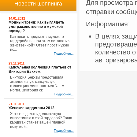
Для просмотра 
Новости шоппинга
отправки сооб
14.01.2012
Модный тренд: Как выглядеть
Информацмя:
ультраженственно в мужской
одежде?
В целях защи
Как носить предметы мужского
гардероба но при этом оставаться
предотвраще
женственной? Ответ прост нужно
ис...
количество 
Подробнее...
авторизиров
29.11.2011
Капсульная коллекция платьев от
Виктории Бэкхем.
Виктория Бекхэм представила
эксклюзивную капсульную
коллекцию мини-платьев Net-A-
Porter. Виктория ск...
Подробнее...
21.11.2011
Женские кардиганы 2012.
Хотите сделать долговечную
инвестицию в свой гардероб? Тогда
кардиган станет вашей главной
покупкой....
Подробнее...