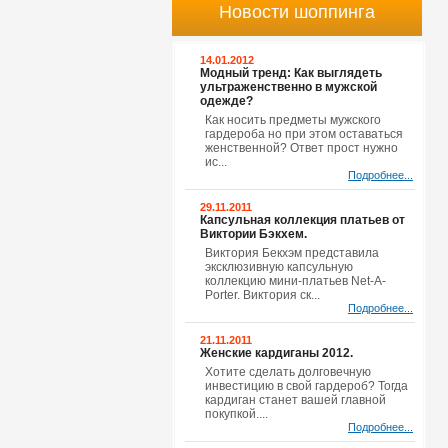
Новости шоппинга
14.01.2012
Модный тренд: Как выглядеть
ультраженственно в мужской
одежде?
Как носить предметы мужского
гардероба но при этом оставаться
женственной? Ответ прост нужно
ис...
Подробнее...
29.11.2011
Капсульная коллекция платьев от
Виктории Бэкхем.
Виктория Бекхэм представила
эксклюзивную капсульную
коллекцию мини-платьев Net-A-
Porter. Виктория ск...
Подробнее...
21.11.2011
Женские кардиганы 2012.
Хотите сделать долговечную
инвестицию в свой гардероб? Тогда
кардиган станет вашей главной
покупкой....
Подробнее...