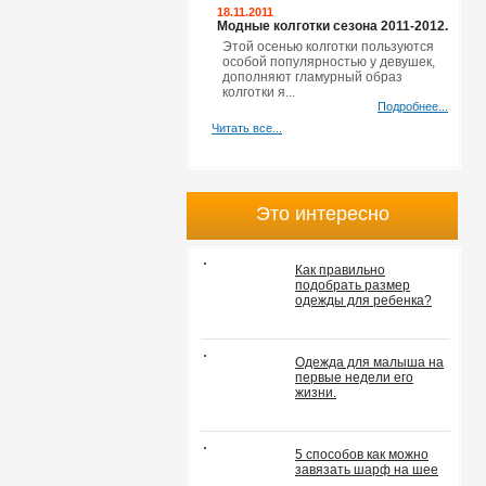
18.11.2011
Модные колготки сезона 2011-2012.
Этой осенью колготки пользуются
особой популярностью у девушек,
дополняют гламурный образ
колготки я...
Подробнее...
Читать все...
Это интересно
Как правильно
подобрать размер
одежды для ребенка?
Одежда для малыша на
первые недели его
жизни.
5 способов как можно
завязать шарф на шее